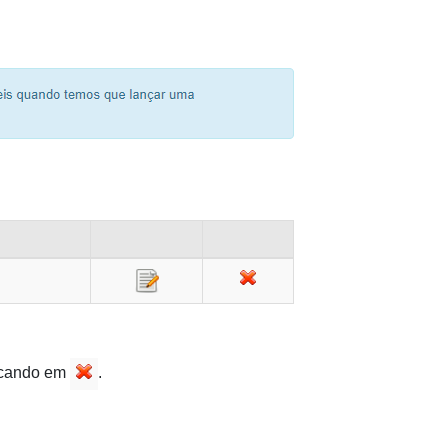
icando em 
.