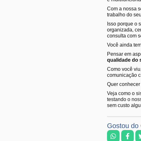
Com a nossa so
trabalho do se
Isso porque o 
organizada, ce
consulta com s
Você ainda te
Pensar em aspe
qualidade do 
Como você viu,
comunicação c
Quer conhecer 
Veja como o si
testando o nos
sem custo alg
Gostou do 