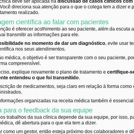
écnica deve ser aplicada na
discussão de casos clínicos com
 Você direciona sua atenção para o que o colega tem a dizer e 
atamento realizado.
agem científica ao falar com pacientes
enção é oferecer acolhimento ao seu paciente, além da escuta a
ai transmitir as informações para ele.
nsibilidade no momento de dar um diagnóstico
, evite usar t
entífica nos seus atendimentos.
 médica, o objetivo é ser transparente com o seu paciente, po
orma compreensível.
reciso, explique novamente o plano de tratamento e
certifique-s
nte entendeu o que foi transmitido
.
scrição de medicamentos, seja claro em relação à forma como
inistrados.
nformações organizadas na receita médica também é essencial
a para o feedback da sua equipe
s trabalhos da sua clínica depende da sua equipe, por isso, p
dica, dê abertura para o que ela tem a dizer.
r como um gestor, então esteja próximo dos colaboradores e dê