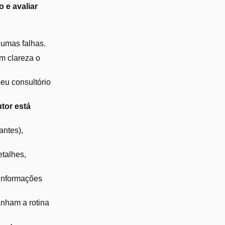
 e avaliar
gumas falhas.
om clareza o
eu consultório
utor está
antes),
etalhes,
 informações
anham a rotina