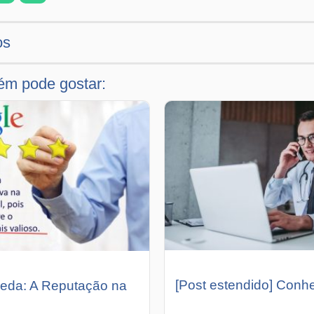
os
m pode gostar:
[Post estendido] Conh
eda: A Reputação na