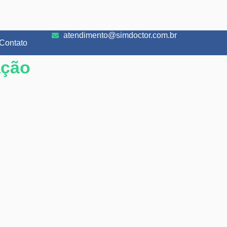
atendimento@simdoctor.com.br
Contato
ação