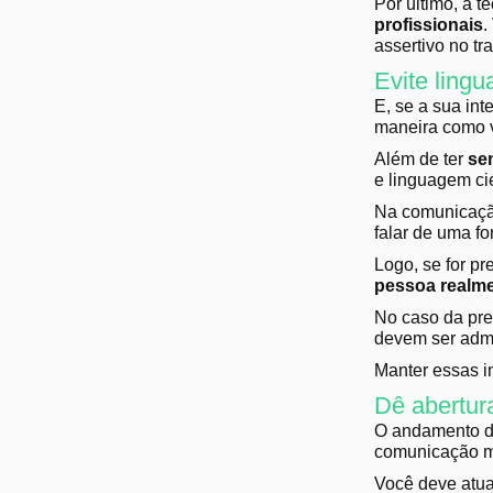
Por último, a t
profissionais
.
assertivo no tr
Evite lingu
E, se a sua int
maneira como v
Além de ter
se
e linguagem ci
Na comunicação
falar de uma f
Logo, se for p
pessoa realme
No caso da pre
devem ser adm
Manter essas i
Dê abertur
O andamento do
comunicação mé
Você deve atua