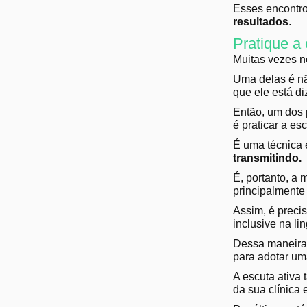
Esses encontr
resultados
.
Pratique a
Muitas vezes 
Uma delas é não
que ele está d
Então, um dos 
é praticar a es
É uma técnica 
transmitindo.
É, portanto, a
principalmente
Assim, é preci
inclusive na l
Dessa maneira,
para adotar um
A escuta ativa
da sua clínica 