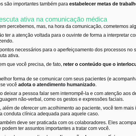
os são importantes também para
estabelecer metas de trabalho
 escuta ativa na comunicação médica
nem percebemos, mas, na hora da comunicação, cometemos al
 ter a atenção voltada para o ouvinte de forma a interpretar c
izendo.
pontos necessários para o aperfeiçoamento dos processos no s
cuta ativa.
em que você precisa, de fato,
reter o conteúdo que o interloc
 melhor forma de se comunicar com seus pacientes (e acompanh
 se você
adota o
atendimento humanizado
.
so deixar a pessoa falar sem interrompê-la e com atenção aos d
inguagem não-verbal, como os gestos e expressões faciais.
 além de oferecer um acolhimento ao paciente, você tem mais
a conduta clínica adequada para aquele caso.
 também deve ser praticada com os colaboradores. Eles acomp
e podem ter assuntos importantes a tratar com você.