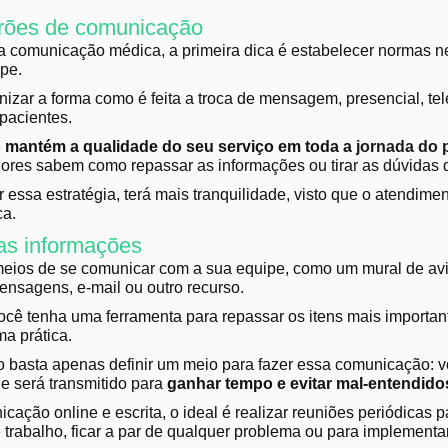
rões de comunicação
a comunicação médica, a primeira dica é estabelecer normas 
ipe.
nizar a forma como é feita a troca de mensagem, presencial, tel
pacientes.
ê
mantém a qualidade do seu serviço em toda a
jornada do 
ores sabem como repassar as informações ou tirar as dúvidas 
essa estratégia, terá mais tranquilidade, visto que o atendimen
ca.
as informações
eios de se comunicar com a sua equipe, como um mural de av
mensagens, e-mail ou outro recurso.
você tenha uma ferramenta para repassar os itens mais important
ma prática.
o basta apenas definir um meio para fazer essa comunicação: v
ue será transmitido para
ganhar tempo e evitar mal-entendido
cação online e escrita, o ideal é realizar reuniões periódicas 
e trabalho, ficar a par de qualquer problema ou para implemen