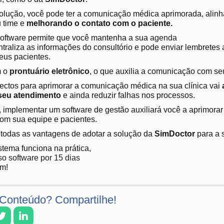
lução, você pode ter a comunicação médica aprimorada, alin
u time e
melhorando o contato com o paciente.
software permite que você mantenha a sua
agenda
ntraliza as informações do consultório e pode enviar lembretes
eus pacientes.
m o
prontuário eletrônico
, o que auxilia a comunicação com se
ctos para aprimorar a comunicação médica na sua clínica vai
seu atendimento
e ainda reduzir falhas nos processos.
 implementar um software de gestão auxiliará você a aprimorar
om sua equipe e pacientes.
todas as vantagens de adotar a solução da
SimDoctor
para a 
stema funciona na prática,
so software por 15 dias
um!
Conteúdo? Compartilhe!