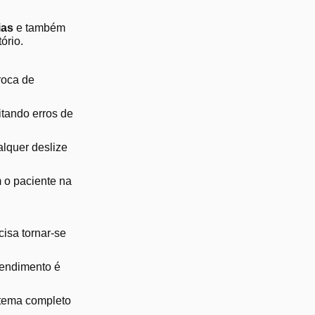
ias
e também
ório.
roca de
vitando erros de
lquer deslize
 o paciente na
cisa tornar-se
atendimento é
stema completo