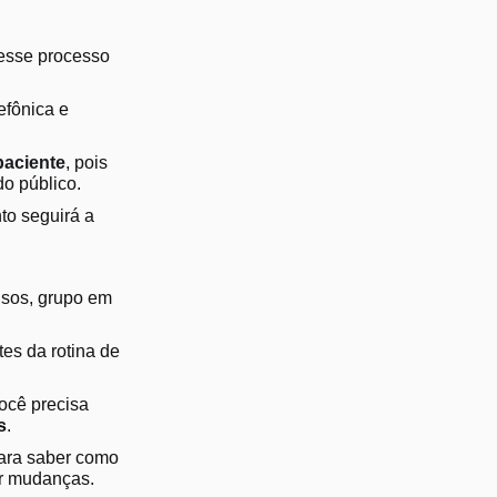
nesse processo
efônica e
paciente
, pois
do público.
to seguirá a
isos, grupo em
es da rotina de
ocê precisa
s
.
para saber como
tar mudanças.