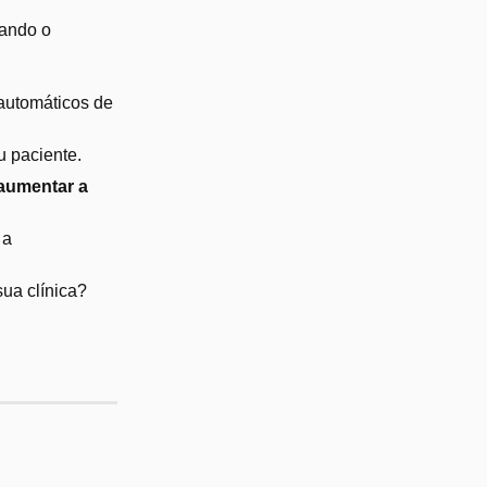
hando o
 automáticos de
u paciente.
aumentar a
 a
sua clínica?