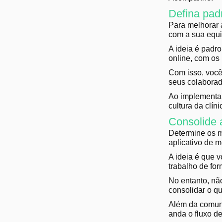
Defina pad
Para melhorar 
com a sua equ
A ideia é padro
online, com os 
Com isso, voc
seus colaborad
Ao implementar 
cultura da clíni
Consolide 
Determine os m
aplicativo de 
A ideia é que 
trabalho de for
No entanto, nã
consolidar o q
Além da comuni
anda o fluxo d