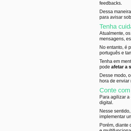
feedbacks.
Dessa maneira,
para avisar sob
Tenha cuid
Atualmente, os 
mensagens, es
No entanto, é 
português e ta
Tenha em mente
pode
afetar a 
Desse modo, or
hora de envia
Conte com 
Para agilizar 
digital.
Nesse sentido, 
implementar 
Porém, diante 
e multifuncion