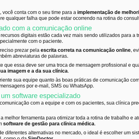
 você conta com o seu time para a
implementação de melhor
re qualquer falha que pode estar ocorrendo na rotina do consult
ado com a comunicação online
recursos digitais estão cada vez mais sendo utilizados para a t
pecialmente com o paciente.
preciso prezar pela
escrita correta na comunicação online
, e
mbém abreviaturas de palavras.
 que essa deve ser uma troca de mensagem profissional e qua
sua imagem e a da sua clínica
.
iente sua equipe quanto às boas práticas de comunicação com
r mensagens por e-mail, SMS ou WhatsApp.
um software especializado
a comunicação com a equipe e com os pacientes, sua clínica pre
a melhor ferramenta para otimizar toda a rotina de trabalho e 
um
software de gestão para clínica médica
.
de diferentes alternativas no mercado, o ideal é escolher um si
al, como o da
SimDoctor
.