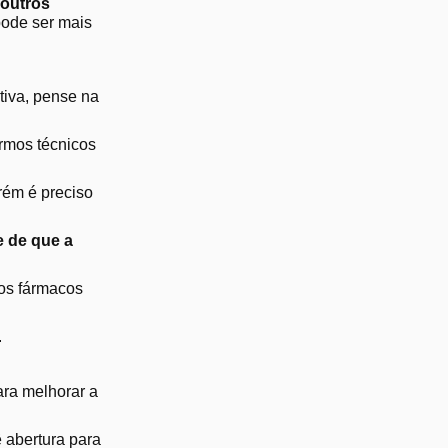
 outros
pode ser mais
tiva, pense na
ermos técnicos
rém é preciso
e de que a
 os fármacos
.
ara melhorar a
 abertura para