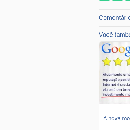
Comentári
Você també
A nova mo