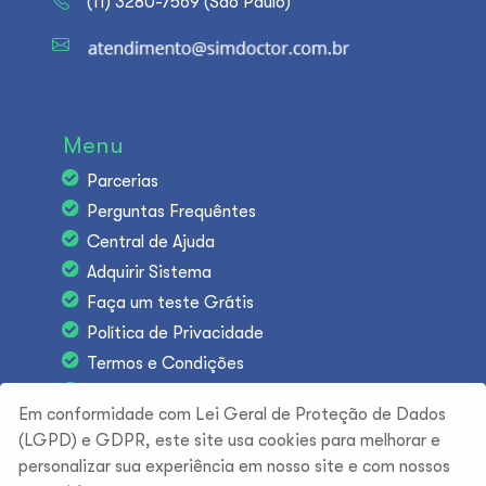
(11) 3280-7569 (São Paulo)
Menu
Parcerias
Perguntas Frequêntes
Central de Ajuda
Adquirir Sistema
Faça um teste Grátis
Política de Privacidade
Termos e Condições
Trabalhe conosco
Em conformidade com Lei Geral de Proteção de Dados
(LGPD) e GDPR, este site usa cookies para melhorar e
personalizar sua experiência em nosso site e com nossos