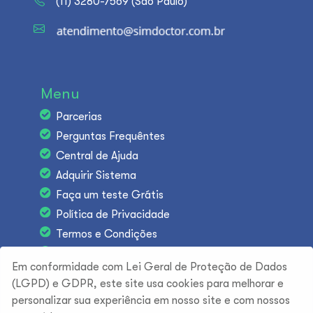
(11) 3280-7569 (São Paulo)
Menu
Parcerias
Perguntas Frequêntes
Central de Ajuda
Adquirir Sistema
Faça um teste Grátis
Política de Privacidade
Termos e Condições
Trabalhe conosco
Em conformidade com Lei Geral de Proteção de Dados
(LGPD) e GDPR, este site usa cookies para melhorar e
personalizar sua experiência em nosso site e com nossos